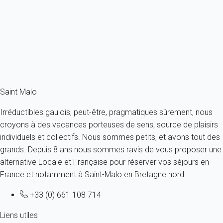
France - Bretagne - Cancale
4 personnes - 2 chambres - 1 salle de bain
À partir de
235€
/nuit
Ref : 44683
Fermer
Saint Malo
Irréductibles gaulois, peut-être, pragmatiques sûrement, nous
croyons à des vacances porteuses de sens, source de plaisirs
individuels et collectifs. Nous sommes petits, et avons tout des
grands. Depuis 8 ans nous sommes ravis de vous proposer une
alternative Locale et Française pour réserver vos séjours en
France et notamment à Saint-Malo en Bretagne nord.
+33 (0) 661 108 714
Liens utiles