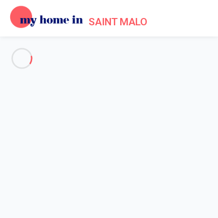
SAINT MALO
Voir toutes les photos
Aperçu
Carte
Tarifs et disponibilités
Avis (4)
Accueil
Appartement 3 chambres Cancale
Appartement 3 chambres
Cancale