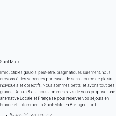
Maison 3 chambres Saint-malo
France - Bretagne - Saint-Malo
6 personnes - 3 chambres - 1 salle de bain
À partir de
133€
/nuit
Ref : 76877
Fermer
Saint Malo
Irréductibles gaulois, peut-être, pragmatiques sûrement, nous
croyons à des vacances porteuses de sens, source de plaisirs
individuels et collectifs. Nous sommes petits, et avons tout des
grands. Depuis 8 ans nous sommes ravis de vous proposer une
alternative Locale et Française pour réserver vos séjours en
France et notamment à Saint-Malo en Bretagne nord.
+33 (0) 661 108 714