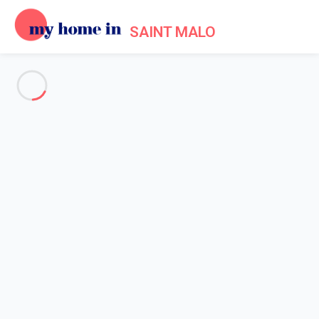
SAINT MALO
Voir toutes les photos
Aperçu
Description
Carte
Tarifs et disponibilités
Avis (6)
Accueil
Location maison Saint Malo
Maison 5 chambres Saint-malo
Maison 5 chambres Saint-malo