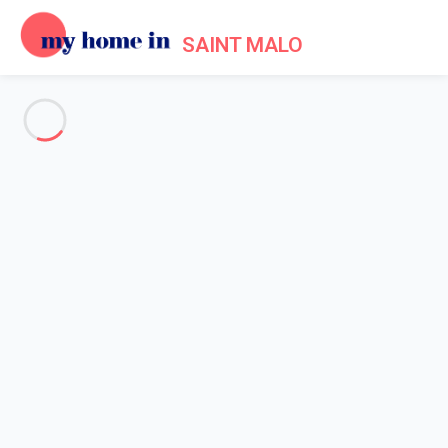
SAINT MALO
Voir toutes les photos
Aperçu
Description
Carte
Tarifs et disponibilités
Accueil
Location maison Saint Malo
Maison 3 chambres Saint-malo
Maison 3 chambres Saint-malo
Hébergement proposé par
Sarah
- Membre du réseau de