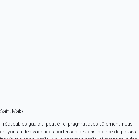
Ref : 13368
Previous
Next
Premium
Maison 5 chambres Saint-malo
France - Bretagne - Saint-Malo
10 personnes - 5 chambres - 2 salles de bain
À partir de
159€
/nuit
Ref : 13592
Fermer
Saint Malo
Irréductibles gaulois, peut-être, pragmatiques sûrement, nous
croyons à des vacances porteuses de sens, source de plaisirs